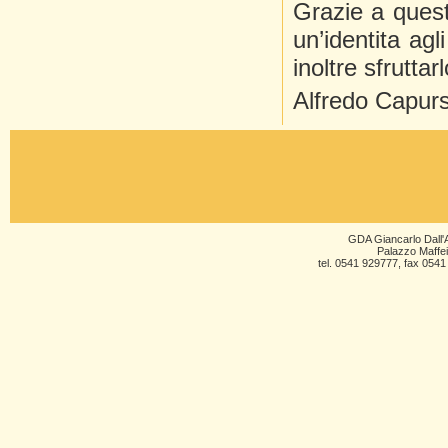
Grazie a quest
un’identita ag
inoltre sfrutta
Alfredo Capur
GDA Giancarlo Dall'A
Palazzo Maffei
tel. 0541 929777, fax 0541