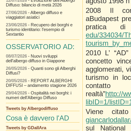
agosto 1998 n
12/07/2026
- Evoluzione dell’Albergo
Diffuso: bilancio di metà 2026
2008 Il co
27/06/2026
- Albergo diffuso e
aBudapest pre
viaggiatori asiatici
23/06/2026
- Recupero dei borghi e
pratica di
turismo identitario: l’esempio di
edu/334034/T
Sextantio
tourism_by_me
OSSERVATORIO AD:
2010 L’ “AD”
08/07/2026
- Nuovi sviluppi
concetto vinc
dell’albergo diffuso in Giappone
agglomerati, vi
26/05/2026
- Quanti sono gli Alberghi
Diffusi?
turismo in loc
20/05/2026
- REPORT ALBERGHI
contatto
DIFFUSI – andamento stagione 2026
realtà”
http://
29/04/2026
- Ospitalità nei borghi: i
numeri dell’Albergo Diffuso
libID=1/listID
Tweets by Albergodiffuso
Viene cita
Cosa è davvero l'AD
giancarlodalla
sul National
Tweets by GDallAra