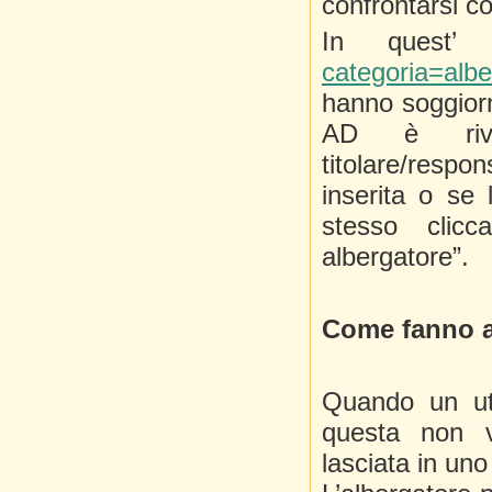
confrontarsi con
In quest
categoria=albe
hanno soggior
AD è riven
titolare/respo
inserita o se 
stesso clicc
albergatore”.
Come fanno ad
Quando un ute
questa non v
lasciata in uno