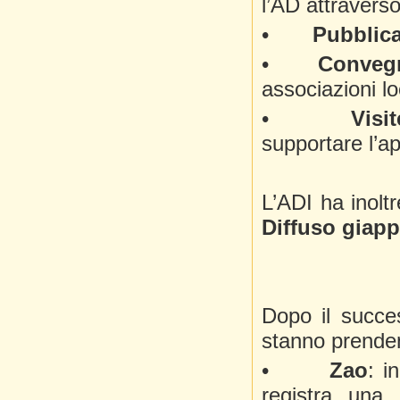
l’AD attraverso
•
Pubblica
•
Convegn
associazioni lo
•
Visi
supportare l’a
L’ADI ha inolt
Diffuso giap
Dopo il succes
stanno prenden
•
Zao
: i
registra una 