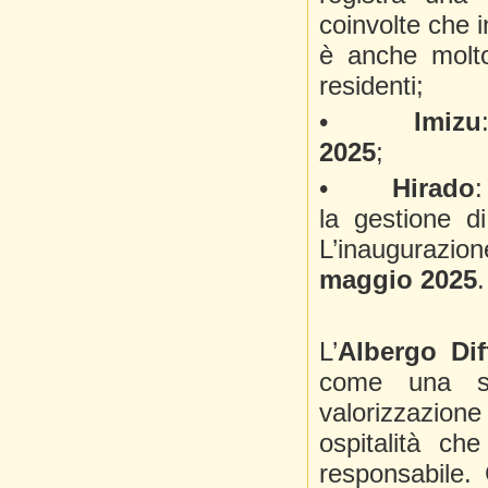
coinvolte che i
è anche molto
residenti;
•
Imizu
2025
;
•
Hirado
:
la gestione di
L’inaugurazi
maggio 2025
.
L’
Albergo Di
come una so
valorizzazion
ospitalità ch
responsabile. 