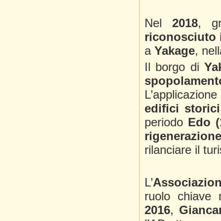
Nel
2018
, g
riconosciuto 
a
Yakage
, nel
Il borgo di
Ya
spopolament
L’applicazio
edifici storici
periodo
Edo (
rigenerazion
rilanciare il t
L’
Associazione
ruolo chiave 
2016
,
Giancar