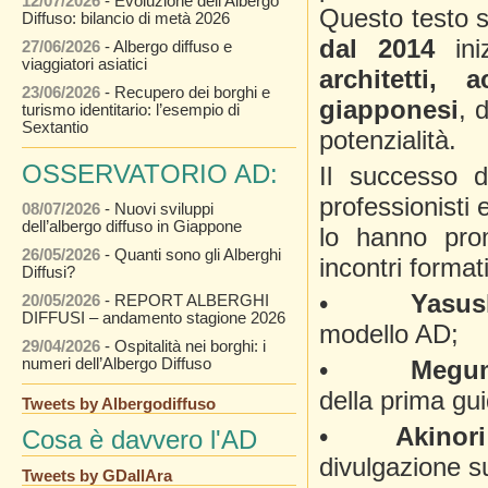
12/07/2026
- Evoluzione dell’Albergo
Questo testo s
Diffuso: bilancio di metà 2026
dal 2014
iniz
27/06/2026
- Albergo diffuso e
viaggiatori asiatici
architetti,
23/06/2026
- Recupero dei borghi e
giapponesi
, 
turismo identitario: l’esempio di
Sextantio
potenzialità.
OSSERVATORIO AD:
Il successo 
professionisti
08/07/2026
- Nuovi sviluppi
dell’albergo diffuso in Giappone
lo hanno prom
26/05/2026
- Quanti sono gli Alberghi
incontri formati
Diffusi?
•
Yasus
20/05/2026
- REPORT ALBERGHI
DIFFUSI – andamento stagione 2026
modello AD;
29/04/2026
- Ospitalità nei borghi: i
numeri dell’Albergo Diffuso
•
Megum
della prima gui
Tweets by Albergodiffuso
•
Akinor
Cosa è davvero l'AD
divulgazione s
Tweets by GDallAra