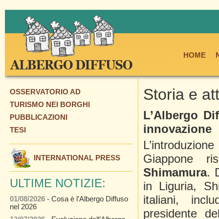
HOME
Storia e at
OSSERVATORIO AD
TURISMO NEI BORGHI
L’Albergo Di
PUBBLICAZIONI
innovazione
TESI
L’introduzio
Giappone r
INTERNATIONAL PRESS
Shimamura
. 
ULTIME NOTIZIE:
in Liguria, S
italiani, inc
01/08/2026
- Cosa è l’Albergo Diffuso
nel 2026
presidente del