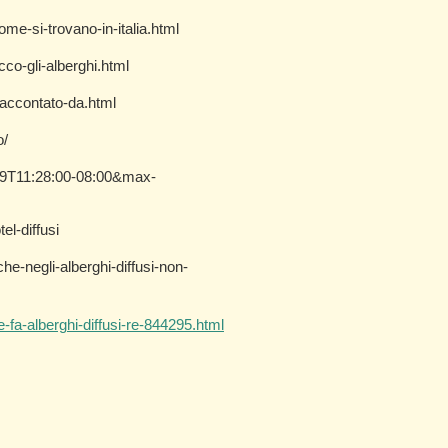
me-si-trovano-in-italia.html
cco-gli-alberghi.html
-raccontato-da.html
o/
-09T11:28:00-08:00&max-
el-diffusi
e-negli-alberghi-diffusi-non-
ne-fa-alberghi-diffusi-re-844295.html