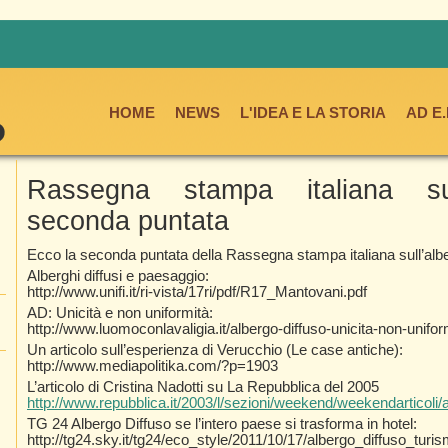
HOME
NEWS
L'IDEA E LA STORIA
AD E
Rassegna stampa italiana sull
seconda puntata
Ecco la seconda puntata della Rassegna stampa italiana sull’albe
Alberghi diffusi e paesaggio:
http://www.unifi.it/ri-vista/17ri/pdf/R17_Mantovani.pdf
AD: Unicità e non uniformità:
http://www.luomoconlavaligia.it/albergo-diffuso-unicita-non-unifor
Un articolo sull’esperienza di Verucchio (Le case antiche):
http://www.mediapolitika.com/?p=1903
L’articolo di Cristina Nadotti su La Repubblica del 2005
http://www.repubblica.it/2003/l/sezioni/weekend/weekendarticoli/a
TG 24 Albergo Diffuso se l’intero paese si trasforma in hotel:
http://tg24.sky.it/tg24/eco_style/2011/10/17/albergo_diffuso_turi