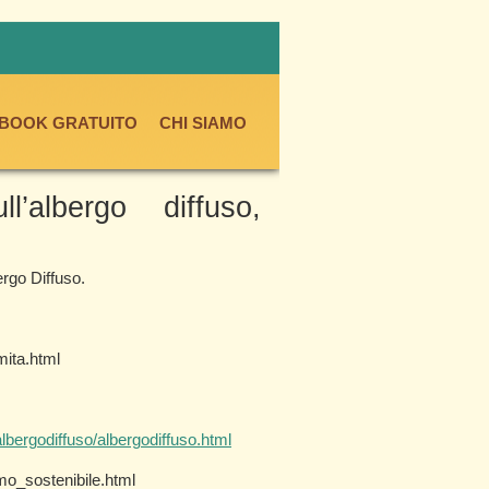
.BOOK GRATUITO
CHI SIAMO
’albergo diffuso,
rgo Diffuso.
mita.html
lbergodiffuso/albergodiffuso.html
smo_sostenibile.html