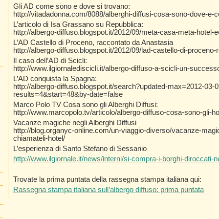
Gli AD come sono e dove si trovano:
http://vitadadonna.com/8088/alberghi-diffusi-cosa-sono-dove-e-co
L’articolo di Isa Grassano su Repubblica:
http://albergo-diffuso.blogspot.it/2012/09/meta-casa-meta-hotel-e
L’AD Castello di Proceno, raccontato da Anastasia
http://albergo-diffuso.blogspot.it/2012/09/lad-castello-di-proceno
Il caso dell’AD di Scicli:
http://www.ilgiornalediscicli.it/albergo-diffuso-a-scicli-un-success
L’AD conquista la Spagna:
http://albergo-diffuso.blogspot.it/search?updated-max=2012-03
results=4&start=48&by-date=false
Marco Polo TV Cosa sono gli Alberghi Diffusi:
http://www.marcopolo.tv/articolo/albergo-diffuso-cosa-sono-gli-hot
Vacanze magiche negli Alberghi Diffusi
http://blog.organyc-online.com/un-viaggio-diverso/vacanze-magich
chiamateli-hotel/
L’esperienza di Santo Stefano di Sessanio
http://www.ilgiornale.it/news/interni/si-compra-i-borghi-diroccati-
Trovate la prima puntata della rassegna stampa italiana qui:
Rassegna stampa italiana sull’albergo diffuso: prima puntata