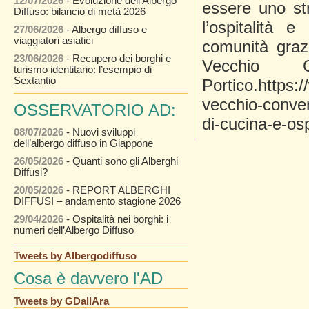
12/07/2026
- Evoluzione dell’Albergo
essere uno str
Diffuso: bilancio di metà 2026
l’ospitalità e
27/06/2026
- Albergo diffuso e
viaggiatori asiatici
comunità grazi
23/06/2026
- Recupero dei borghi e
Vecchio C
turismo identitario: l’esempio di
Sextantio
Portico.https://
vecchio-conven
OSSERVATORIO AD:
di-cucina-e-osp
08/07/2026
- Nuovi sviluppi
dell’albergo diffuso in Giappone
26/05/2026
- Quanti sono gli Alberghi
Diffusi?
20/05/2026
- REPORT ALBERGHI
DIFFUSI – andamento stagione 2026
29/04/2026
- Ospitalità nei borghi: i
numeri dell’Albergo Diffuso
Tweets by Albergodiffuso
Cosa è davvero l'AD
Tweets by GDallAra