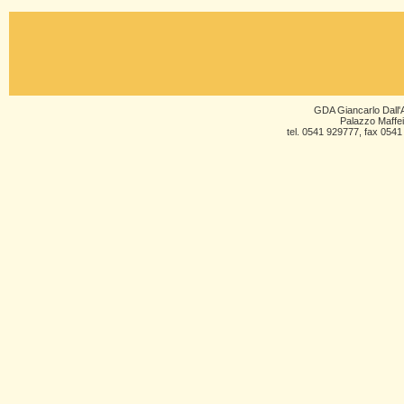
GDA Giancarlo Dall'A
Palazzo Maffei
tel. 0541 929777, fax 0541